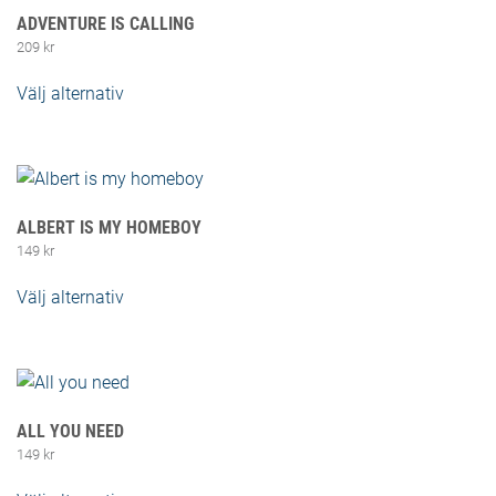
ADVENTURE IS CALLING
209
kr
Välj alternativ
Den här produkten har flera varianter. De
olika alternativen kan väljas på produktsidan
ALBERT IS MY HOMEBOY
149
kr
Välj alternativ
Den här produkten har flera varianter. De
olika alternativen kan väljas på produktsidan
ALL YOU NEED
149
kr