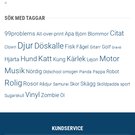
×
SÖK MED TAGGAR
Citat
99problems
Apa
Blommor
All-over-print
Björn
Djur
Döskalle
Fisk
Fågel
Golf
Clown
Gitarr
Gravid
Katt
Motor
Hund
Kärlek
Hjärta
Kung
Lejon
Musik
Nördig
Robot
Oldschool
omogen
Panda
Pappa
Rolig
Rosor
Skägg
Skor
Rådjur
Samurai
Sköldpadda
sport
Vinyl
Zombie
Öl
Sugarskull
KUNDSERVICE