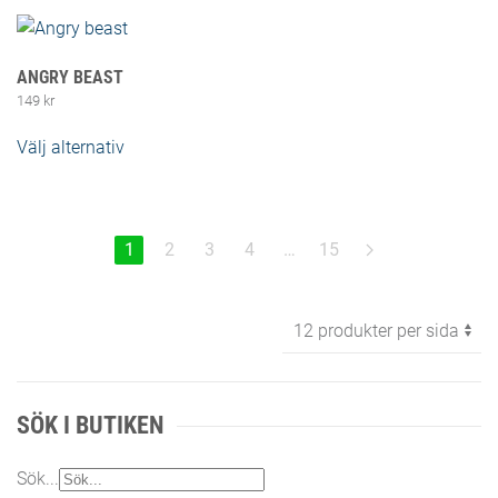
ANGRY BEAST
149
kr
Välj alternativ
Den här produkten har flera varianter. De
olika alternativen kan väljas på produktsidan
1
2
3
4
…
15
SÖK I BUTIKEN
Sök...