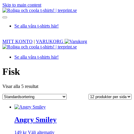
Skip to main content
Se alla våra t-shirts här!
ALLTID FRI FRAKT VID KÖP AV 2 ELLER FLER!
MITT KONTO
|
VARUKORG
Se alla våra t-shirts här!
Fisk
Visar alla 5 resultat
Angry Smiley
Den
149
kr
Välj alternativ