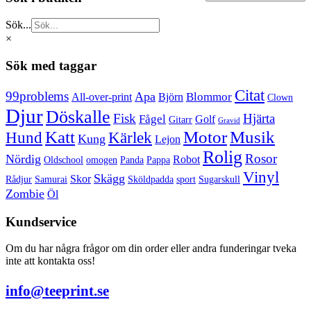
har
kan
flera
väljas
Sök...
varianter.
på
×
De
produktsidan
olika
Sök med taggar
alternativen
kan
Citat
99problems
väljas
Apa
Blommor
All-over-print
Björn
Clown
på
Djur
Döskalle
Fisk
Hjärta
Fågel
Golf
produktsidan
Gitarr
Gravid
Katt
Motor
Musik
Hund
Kärlek
Kung
Lejon
Rolig
Rosor
Nördig
Robot
Oldschool
omogen
Panda
Pappa
Vinyl
Skägg
Skor
Rådjur
Samurai
Sköldpadda
sport
Sugarskull
Zombie
Öl
Kundservice
Om du har några frågor om din order eller andra funderingar tveka
inte att kontakta oss!
info@teeprint.se