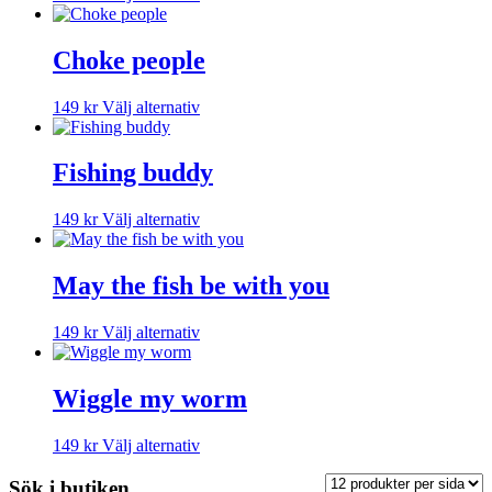
här
produkten
har
Choke people
flera
varianter.
Den
149
kr
Välj alternativ
De
här
olika
produkten
alternativen
har
Fishing buddy
kan
flera
väljas
varianter.
på
Den
149
kr
Välj alternativ
De
produktsidan
här
olika
produkten
alternativen
har
May the fish be with you
kan
flera
väljas
varianter.
på
Den
149
kr
Välj alternativ
De
produktsidan
här
olika
produkten
alternativen
har
Wiggle my worm
kan
flera
väljas
varianter.
på
Den
149
kr
Välj alternativ
De
produktsidan
här
olika
produkten
Sök i butiken
alternativen