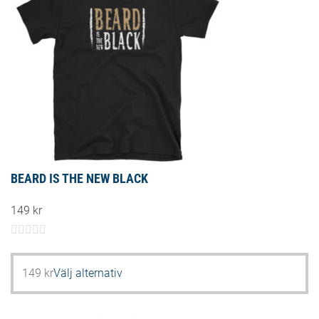
varianter.
De
olika
alternativen
kan
väljas
på
produktsidan
BEARD IS THE NEW BLACK
149
kr
Den
149
kr
Välj alternativ
här
produkten