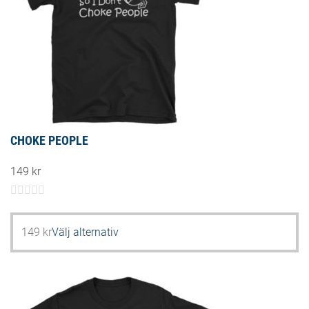
CHOKE PEOPLE
149
kr
Den
149
kr
Välj alternativ
här
produkten
har
flera