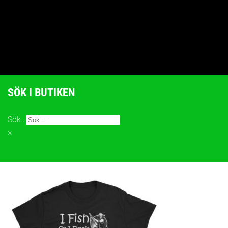
SÖK I BUTIKEN
Sök…
×