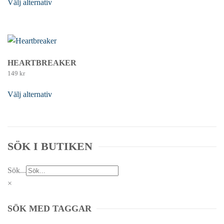
Välj alternativ
Den här produkten har flera varianter. De olika
alternativen kan väljas på produktsidan
HEARTBREAKER
149
kr
Välj alternativ
Den här produkten har flera varianter. De olika
alternativen kan väljas på produktsidan
SÖK I BUTIKEN
Sök...
×
SÖK MED TAGGAR