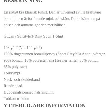
BESKRIVNING
En riktigt bra klassisk t-shirt. Den är tillverkad av lite kraftigare
bomull, men är fortfarande mjuk och skön. Dubbelsömmen på
halsen och ärmarna gör den mer hållbar.
Gildan / Softstyle® Ring Spun T-Shirt
153 g/m² (Vit: 144 g/m²)
100% ringspunnen bomullsjersey (Sport Grey/alla Antique-färger:
90% bomull, 10% polyester; alla Heather-färger: 35% bomull,
65% polyester)
Förkrympt
Nack- och skulderband
Rundringad
Dubbelnålssömnad halsringning
Tubkonstruktion
YTTERLIGARE INFORMATION