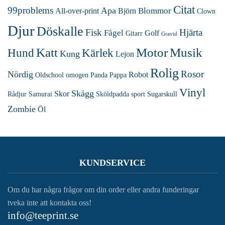
Citat
99problems
Apa
Blommor
All-over-print
Björn
Clown
Djur
Döskalle
Fisk
Hjärta
Fågel
Golf
Gitarr
Gravid
Katt
Motor
Musik
Hund
Kärlek
Kung
Lejon
Rolig
Rosor
Nördig
Robot
Oldschool
omogen
Panda
Pappa
Vinyl
Skägg
Skor
Rådjur
Samurai
Sköldpadda
sport
Sugarskull
Zombie
Öl
KUNDSERVICE
Om du har några frågor om din order eller andra funderingar
tveka inte att kontakta oss!
info@teeprint.se