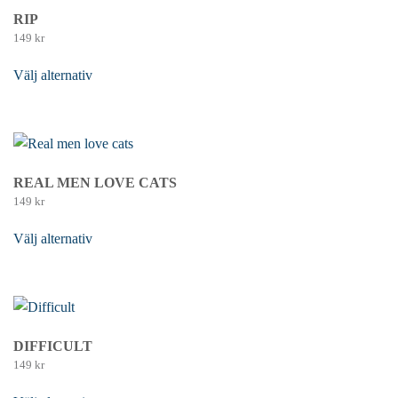
RIP
149
kr
Välj alternativ
Den här produkten har flera varianter. De olika
alternativen kan väljas på produktsidan
REAL MEN LOVE CATS
149
kr
Välj alternativ
Den här produkten har flera varianter. De olika
alternativen kan väljas på produktsidan
DIFFICULT
149
kr