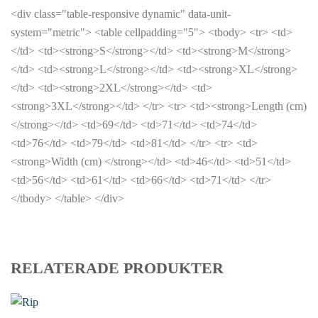
<div class="table-responsive dynamic" data-unit-
system="metric"> <table cellpadding="5"> <tbody> <tr> <td>
</td> <td><strong>S</strong></td> <td><strong>M</strong>
</td> <td><strong>L</strong></td> <td><strong>XL</strong>
</td> <td><strong>2XL</strong></td> <td>
<strong>3XL</strong></td> </tr> <tr> <td><strong>Length (cm)
</strong></td> <td>69</td> <td>71</td> <td>74</td>
<td>76</td> <td>79</td> <td>81</td> </tr> <tr> <td>
<strong>Width (cm) </strong></td> <td>46</td> <td>51</td>
<td>56</td> <td>61</td> <td>66</td> <td>71</td> </tr>
</tbody> </table> </div>
RELATERADE PRODUKTER