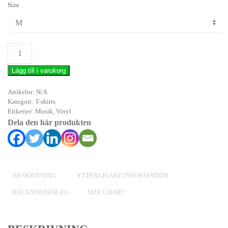
Size
Vinyl
=
Lägg till i varukorg
love
mängd
Artikelnr:
N/A
Kategori:
T-shirts
Etiketter:
Musik
,
Vinyl
Dela den här produkten
BESKRIVNING
YTTERLIGARE INFORMATION
RECENSIONER (0)
SIZE CHART