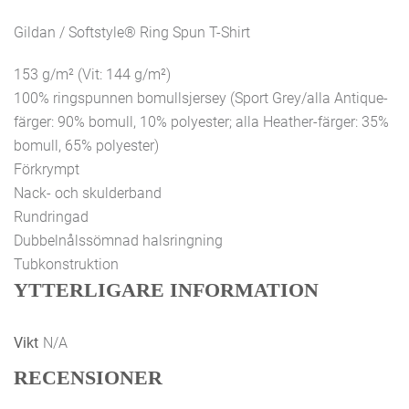
Gildan / Softstyle® Ring Spun T-Shirt
153 g/m² (Vit: 144 g/m²)
100% ringspunnen bomullsjersey (Sport Grey/alla Antique-
färger: 90% bomull, 10% polyester; alla Heather-färger: 35%
bomull, 65% polyester)
Förkrympt
Nack- och skulderband
Rundringad
Dubbelnålssömnad halsringning
Tubkonstruktion
YTTERLIGARE INFORMATION
Vikt
N/A
RECENSIONER