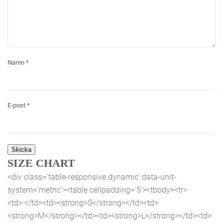
Namn
*
E-post
*
SIZE CHART
<div class='table-responsive dynamic' data-unit-
system='metric'><table cellpadding='5'><tbody><tr>
<td> </td><td><strong>S</strong></td><td>
<strong>M</strong></td><td><strong>L</strong></td><td>