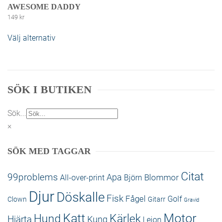
AWESOME DADDY
149
kr
Välj alternativ
Den här produkten har flera varianter. De
olika alternativen kan väljas på produktsidan
SÖK I BUTIKEN
Sök...
×
SÖK MED TAGGAR
Citat
99problems
Apa
Blommor
All-over-print
Björn
Djur
Döskalle
Fisk
Fågel
Golf
Clown
Gitarr
Gravid
Katt
Motor
Hund
Kärlek
Hjärta
Kung
Lejon