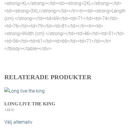
<strong>XL</strong></td><td><strong>2XL</strong></td>
<td><strong>3XL</strong></td></tr><tr><td><strong>Length
(cm) </strong></td><td>69</td><td>71</td><td>74</td>
<td>76</td><td>79</td><td>81</td></tr><tr><td>
<strong>Width (cm) </strong></td><td>46</td><td>51</td>
<td>56</td><td>61</td><td>66</td><td>71</td></tr>
</tbody></table></div>
RELATERADE PRODUKTER
LONG LIVE THE KING
149
kr
Välj alternativ
Den här produkten har flera varianter. De
olika alternativen kan väljas på produktsidan