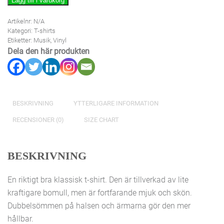
Lägg till i varukorg
mängd
Artikelnr:
N/A
Kategori:
T-shirts
Etiketter:
Musik
,
Vinyl
Dela den här produkten
BESKRIVNING
YTTERLIGARE INFORMATION
RECENSIONER (0)
SIZE CHART
BESKRIVNING
En riktigt bra klassisk t-shirt. Den är tillverkad av lite
kraftigare bomull, men är fortfarande mjuk och skön.
Dubbelsömmen på halsen och ärmarna gör den mer
hållbar.