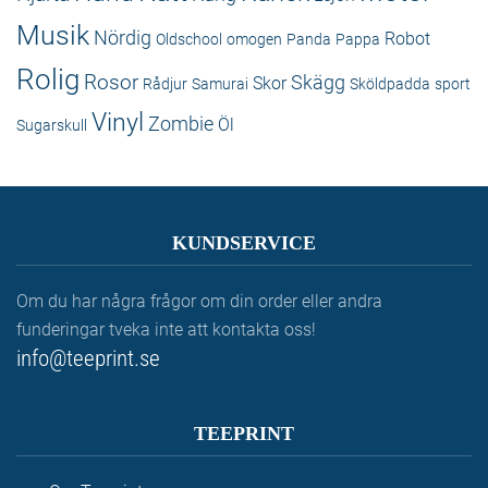
Musik
Nördig
Robot
Oldschool
omogen
Panda
Pappa
Rolig
Rosor
Skägg
Skor
Rådjur
Samurai
Sköldpadda
sport
Vinyl
Zombie
Öl
Sugarskull
KUNDSERVICE
Om du har några frågor om din order eller andra
funderingar tveka inte att kontakta oss!
info@teeprint.se
TEEPRINT