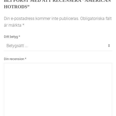
BLI FÖRST MED ATT RECENSERA ”AMERICAN
HOTRODS”
Din e-postadress kommer inte publiceras.
Obligatoriska fält
är märkta
*
Ditt betyg
*
Din recension
*