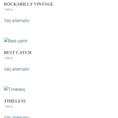
ROCKABILLY VINTAGE
149
kr
Välj alternativ
Den här produkten har flera varianter. De
olika alternativen kan väljas på produktsidan
BEST CATCH
149
kr
Välj alternativ
Den här produkten har flera varianter. De
olika alternativen kan väljas på produktsidan
TIMELESS
149
kr
Välj alternativ
Den här produkten har flera varianter. De