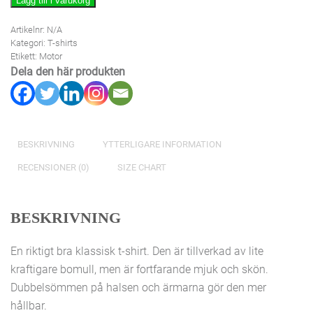
Lägg till i varukorg
mängd
Artikelnr:
N/A
Kategori:
T-shirts
Etikett:
Motor
Dela den här produkten
BESKRIVNING
YTTERLIGARE INFORMATION
RECENSIONER (0)
SIZE CHART
BESKRIVNING
En riktigt bra klassisk t-shirt. Den är tillverkad av lite
kraftigare bomull, men är fortfarande mjuk och skön.
Dubbelsömmen på halsen och ärmarna gör den mer
hållbar.