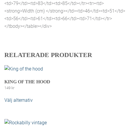
<td>79</td><td>83</td><td>85</td></tr><tr><td>
<strong>Width (cm) </strong></td><td>46</td><td>51</td>
<td>56</td><td>61</td><td>66</td><td>71</td></tr>
</tbody></table></div>
RELATERADE PRODUKTER
KING OF THE HOOD
149
kr
Välj alternativ
Den här produkten har flera varianter. De
olika alternativen kan väljas på produktsidan