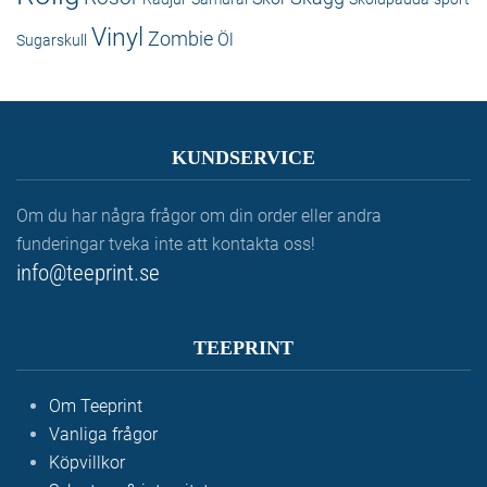
Vinyl
Zombie
Öl
Sugarskull
KUNDSERVICE
Om du har några frågor om din order eller andra
funderingar tveka inte att kontakta oss!
info@teeprint.se
TEEPRINT
Om Teeprint
Vanliga frågor
Köpvillkor