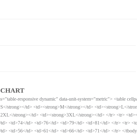
 CHART
ss="table-responsive dynamic" data-unit-system="metric"> <table cel
>S</strong></td> <td><strong>M</strong></td> <td><strong>L</stro
2XL</strong></td> <td><strong>3XL</strong></td> </tr> <tr> <td><
td> <td>74</td> <td>76</td> <td>79</td> <td>81</td> </tr> <tr> <t
td> <td>56</td> <td>61</td> <td>66</td> <td>71</td> </tr> </tbody