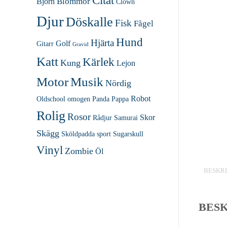
Citat
Blommor
Björn
Clown
Djur
Döskalle
Fisk
Fågel
Hund
Hjärta
Golf
Gitarr
Gravid
Katt
Kärlek
Kung
Lejon
Motor
Musik
Nördig
Robot
Oldschool
omogen
Panda
Pappa
Rolig
Rosor
Skor
Rådjur
Samurai
Skägg
Sköldpadda
sport
Sugarskull
Vinyl
Zombie
Öl
BESKR
BES