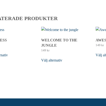
ATERADE PRODUKTER
ESS
WELCOME TO THE
AWE
JUNGLE
149
kr
149
kr
rnativ
Den här
Välj al
Välj alternativ
Den här
 har flera varianter.
produkt
produkten har flera varianter.
 alternativen kan
De oli
De olika alternativen kan
å produktsidan
väljas
väljas på produktsidan