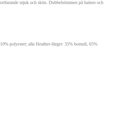
n är fortfarande mjuk och skön. Dubbelsömmen på halsen och
10% polyester; alla Heather-färger: 35% bomull, 65%