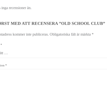
s inga recensioner än.
ÖRST MED ATT RECENSERA ”OLD SCHOOL CLUB”
stadress kommer inte publiceras.
Obligatoriska fält är märkta
*
g
*
sion
*