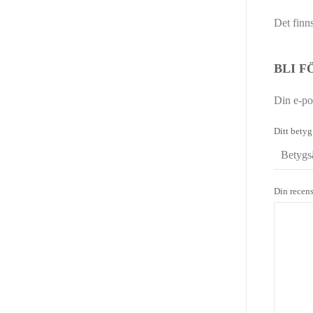
Det finn
BLI F
Din e-po
Ditt bety
Din recen