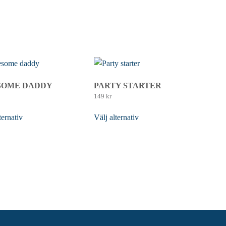
SOME DADDY
PARTY STARTER
149
kr
ternativ
Den här
Välj alternativ
Den här
en har flera varianter.
produkten har flera varianter.
ka alternativen kan
De olika alternativen kan
 på produktsidan
väljas på produktsidan