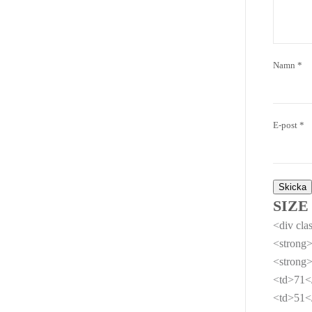
Namn
*
E-post
*
SIZE
<div cla
<strong
<strong>
<td>71</
<td>51</