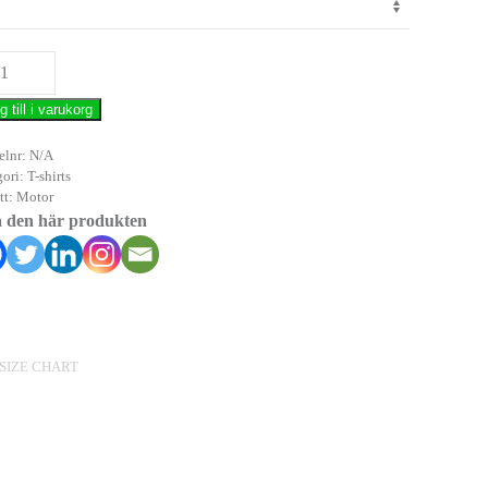
ol
g till i varukorg
gd
elnr:
N/A
gori:
T-shirts
tt:
Motor
a den här produkten
SIZE CHART