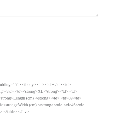
lpadding="5"> <tbody> <tr> <td></td> <td>
ng></td> <td><strong>XL</strong></td> <td>
strong>Length (cm) </strong></td> <td>69</td>
d><strong>Width (cm) </strong></td> <td>46</td>
> </table> </div>