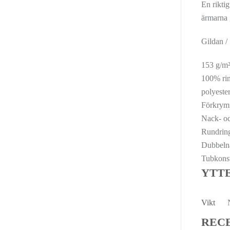
En rikti
ärmarna 
Gildan /
153 g/m²
100% rin
polyester
Förkrym
Nack- oc
Rundrin
Dubbelnå
Tubkonst
YTT
Vikt
REC