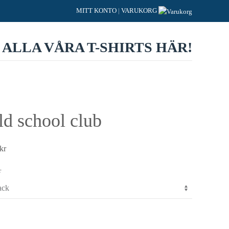
MITT KONTO
|
VARUKORG
 ALLA VÅRA T-SHIRTS HÄR!
ld school club
kr
r