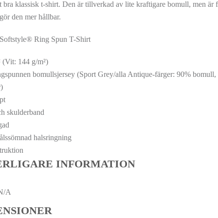
gt bra klassisk t-shirt. Den är tillverkad av lite kraftigare bomull, me
gör den mer hållbar.
 Softstyle® Ring Spun T-Shirt
 (Vit: 144 g/m²)
gspunnen bomullsjersey (Sport Grey/alla Antique-färger: 90% bomull, 
)
pt
h skulderband
gad
lssömnad halsringning
ruktion
ERLIGARE INFORMATION
N/A
ENSIONER