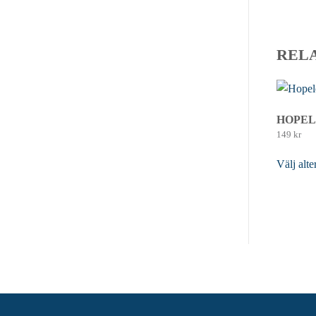
REL
HOPEL
149
kr
Välj alte
produkten
De olika
väljas p